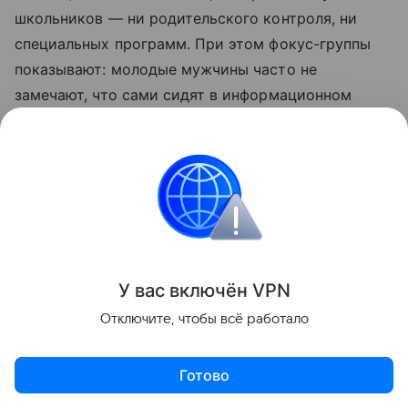
школьников — ни родительского контроля, ни
специальных программ. При этом фокус-группы
показывают: молодые мужчины часто не
замечают, что сами сидят в информационном
пузыре, считая при этом чужие источники
предвзятыми, а свои — объективными.
Также недавно писали, что ученые опровергли миф
о том, что люди не меняются. Подробности в
статье.
У вас включ
ён
V
P
N
Отключите, чтобы всё работало
Психология
Готово
Поделиться