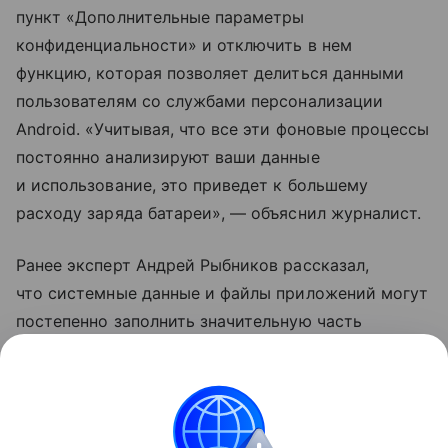
пункт «Дополнительные параметры
конфиденциальности» и отключить в нем
функцию, которая позволяет делиться данными
пользователям со службами персонализации
Android. «Учитывая, что все эти фоновые процессы
постоянно анализируют ваши данные
и использование, это приведет к большему
расходу заряда батареи», — объяснил журналист.
Ранее эксперт Андрей Рыбников рассказал,
что системные данные и файлы приложений могут
постепенно заполнить значительную часть
свободной памяти в смартфоне. Специалист
рекомендовал время от времени очищать аппарат
от «мусора».