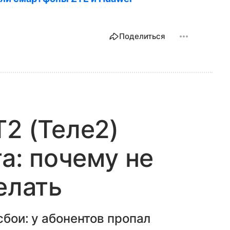
Поделиться
T2 (Теле2)
та: почему не
елать
сбои: у абонентов пропал