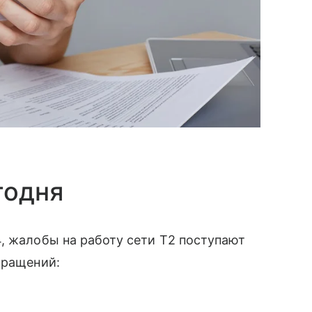
годня
, жалобы на работу сети T2 поступают
бращений: