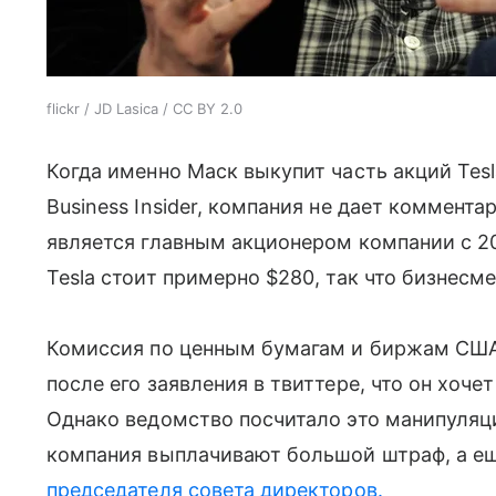
flickr / JD Lasica / CC BY 2.0
Когда именно Маск выкупит часть акций Tes
Business Insider, компания не дает коммента
является главным акционером компании с 20
Tesla стоит примерно $280, так что бизнесме
Комиссия по ценным бумагам и биржам США
после его заявления в твиттере, что он хочет
Однако ведомство посчитало это манипуляциеи
компания выплачивают большой штраф, а е
председателя совета директоров.