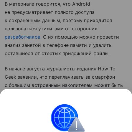
В материале говорится, что Android
не предусматривает полного доступа
к сохраненным данным, поэтому приходится
пользоваться утилитами от сторонних
разработчиков
. С их помощью можно провести
анализ занятой в телефоне памяти и удалить
оставшиеся от стертых приложений файлы.
В начале августа журналисты издания How-To
Geek заявили, что переплачивать за смартфон
с большим встроенным накопителем может быть
нерационально. Они заметили, что лучше купить
аппарат с небольшим объемом памяти и хранить
данные на внешнем накопителе или в «облаке».
смартфоны