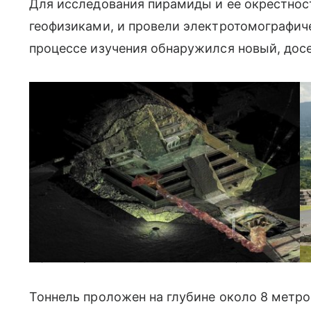
Для исследования пирамиды и ее окрестност
геофизиками, и провели электротомографиче
процессе изучения обнаружился новый, дос
Пирамида Луны и ее новая тайна в компьютерной проекции 
Тоннель проложен на глубине около 8 метров