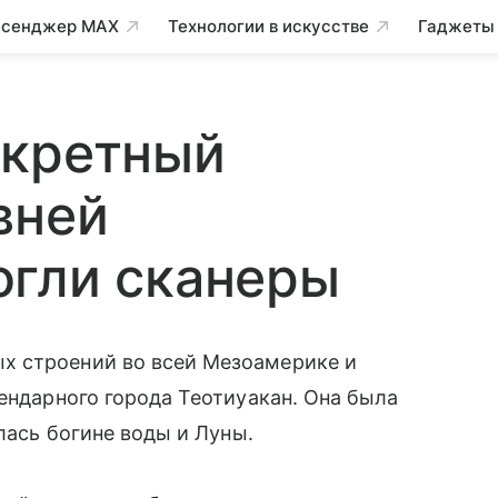
сенджер MAX
Технологии в искусстве
Гаджеты
екретный
вней
огли сканеры
 строений во всей Мезоамерике и
гендарного города Теотиуакан. Она была
алась богине воды и Луны.