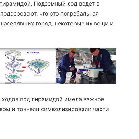
ирамидой. Подземный ход ведет в
подозревают, что это погребальная
 населявших город, некоторые их вещи и
Луны с помощью электротомографии.
 ходов под пирамидой имела важное
еры и тоннели символизировали части