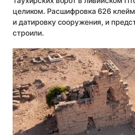
Таухирских ворот в ливийском П
целиком. Расшифровка 626 клейм
и датировку сооружения, и предст
строили.