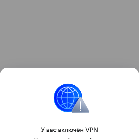
Узнать больше о необычном инциденте с ракетой
можно в отдельном
материале
Hi-Tech Mail.
космос
Луна
Поделиться
У вас включ
ён
V
P
N