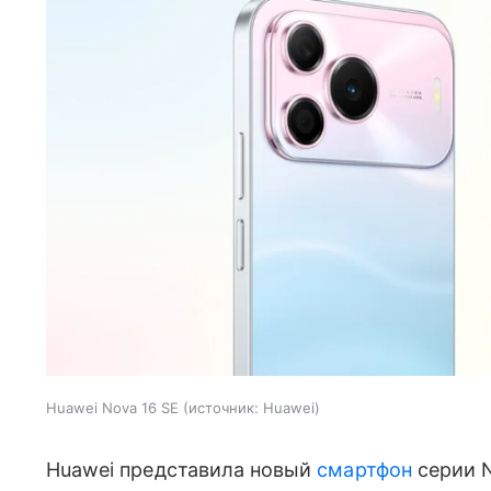
Huawei Nova 16 SE
источник:
Huawei
Huawei представила новый
смартфон
серии N