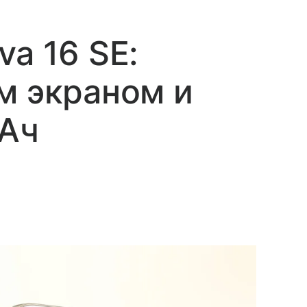
a 16 SE:
м экраном и
мАч