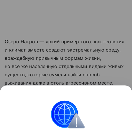
Озеро Натрон — яркий пример того, как геология
и климат вместе создают экстремальную среду,
враждебную привычным формам жизни,
но все же населенную отдельными видами живых
существ, которые сумели найти способ
выживания даже в столь агрессивном месте.
Ранее мы
рассказали
, почему в Долине смерти на
Камчатке гибнут животные.
природа