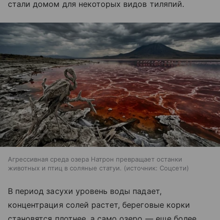
стали домом для некоторых видов тиляпий.
Агрессивная среда озера Натрон превращает останки
животных и птиц в соляные статуи.
источник:
Соцсети
В период засухи уровень воды падает,
концентрация солей растет, береговые корки
становятся плотнее, а само озеро — еще более