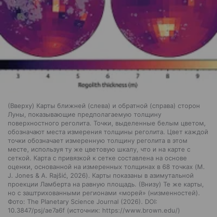
(Вверху) Карты ближней (слева) и обратной (справа) сторон
Луны, показывающие предполагаемую толщину
поверхностного реголита. Точки, выделенные белым цветом,
обозначают места измерения толщины реголита. Цвет каждой
точки обозначает измеренную толщину реголита в этом
месте, используя ту же цветовую шкалу, что и на карте с
сеткой. Карта с привязкой к сетке составлена на основе
оценки, основанной на измеренных толщинах в 68 точках (M.
J. Jones & A. Rajšić, 2026). Карты показаны в азимутальной
проекции Ламберта на равную площадь. (Внизу) Те же карты,
но с заштрихованными регионами «морей» (низменностей).
Фото: The Planetary Science Journal (2026). DOI:
10.3847/psj/ae7a6f
источник:
https://www.brown.edu/