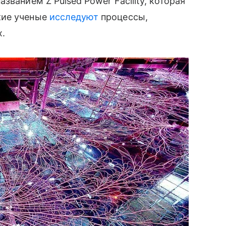
званием Z Pulsed Power Facility, которая
кие ученые
исследуют
процессы,
х.