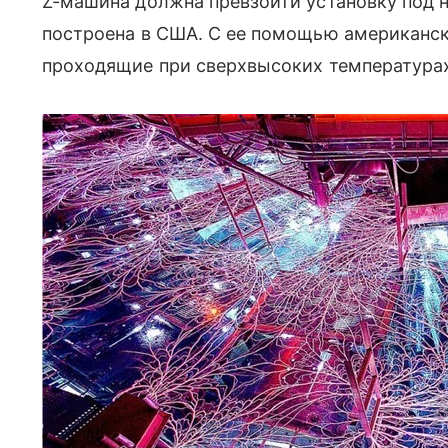
Z-машина должна превзойти установку под на
построена в США. С ее помощью американс
проходящие при сверхвысоких температура