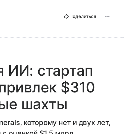
Поделиться
я ИИ: стартап
 привлек $310
ные шахты
erals, которому нет и двух лет,
 с оценкой $1,5 млрд.