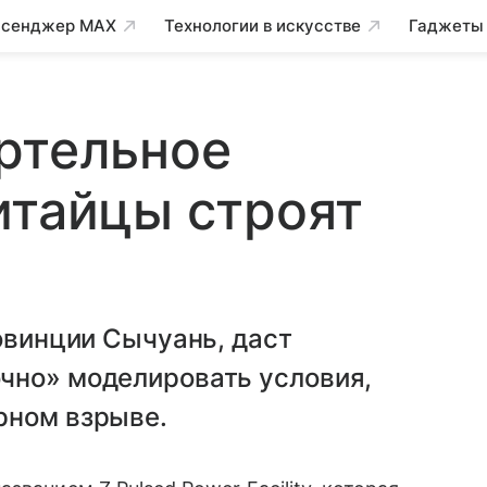
сенджер MAX
Технологии в искусстве
Гаджеты
ртельное
итайцы строят
ровинции Сычуань, даст
чно» моделировать условия,
рном взрыве.