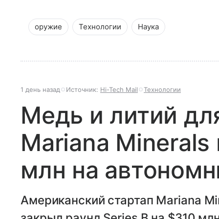
оружие
Технологии
Наука
1 день назад
Источник:
Hi-Tech Mail
Технологии
Медь и литий дл
Mariana Minerals
млн на автоном
Американский стартап Mariana Min
закрыл раунд Series B на $310 млн