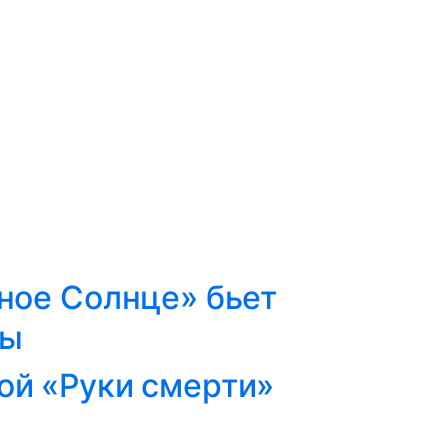
нное Солнце» бьет
ды
ой «Руки смерти»