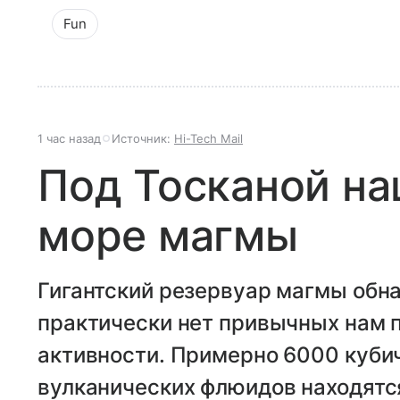
Fun
1 час назад
Источник:
Hi-Tech Mail
Под Тосканой н
море магмы
Гигантский резервуар магмы обна
практически нет привычных нам 
активности. Примерно 6000 куби
вулканических флюидов находятся