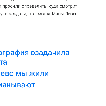
х просили определить, куда смотрит
 утверждали, что взгляд Моны Лизы
ография озадачила
та
шево мы жили
манывают