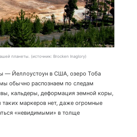
нашей планеты.
источник:
Brocken Inaglory
ы — Йеллоустоун в США, озеро Тоба
 мы обычно распознаем по следам
лавы, кальдеры, деформация земной коры,
и таких маркеров нет, даже огромные
аться «невидимыми» в толще