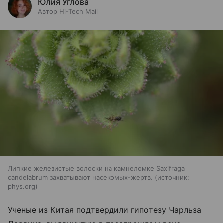
Юлия Углова
Автор Hi-Tech Mail
Липкие железистые волоски на камнеломке Saxifraga
candelabrum захватывают насекомых-жертв.
источник:
phys.org
Ученые из Китая подтвердили гипотезу Чарльза