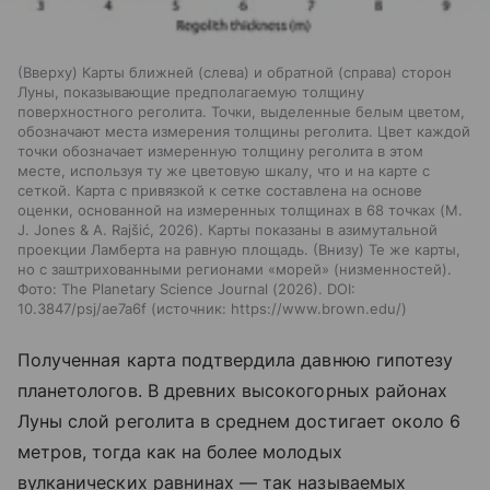
(Вверху) Карты ближней (слева) и обратной (справа) сторон
Луны, показывающие предполагаемую толщину
поверхностного реголита. Точки, выделенные белым цветом,
обозначают места измерения толщины реголита. Цвет каждой
точки обозначает измеренную толщину реголита в этом
месте, используя ту же цветовую шкалу, что и на карте с
сеткой. Карта с привязкой к сетке составлена на основе
оценки, основанной на измеренных толщинах в 68 точках (M.
J. Jones & A. Rajšić, 2026). Карты показаны в азимутальной
проекции Ламберта на равную площадь. (Внизу) Те же карты,
но с заштрихованными регионами «морей» (низменностей).
Фото: The Planetary Science Journal (2026). DOI:
10.3847/psj/ae7a6f
источник:
https://www.brown.edu/
Полученная карта подтвердила давнюю гипотезу
планетологов. В древних высокогорных районах
Луны слой реголита в среднем достигает около 6
метров, тогда как на более молодых
вулканических равнинах — так называемых