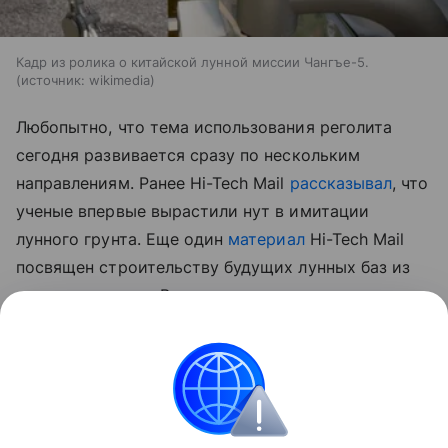
Кадр из ролика о китайской лунной миссии Чангъе-5.
источник:
wikimedia
Любопытно, что тема использования реголита
сегодня развивается сразу по нескольким
направлениям. Ранее Hi-Tech Mail
рассказывал
, что
ученые впервые вырастили нут в имитации
лунного грунта.
Еще один
материал
Hi-Tech Mail
посвящен строительству будущих лунных баз из
самого реголита. В нем рассматривается
технология лазерного спекания лунного грунта для
создания инфраструктуры прямо на месте.
космос
Луна