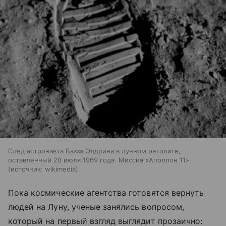
След астронавта Базза Олдрина в лунном реголите,
оставленный 20 июля 1969 года. Миссия «Аполлон 11».
источник:
wikimedia
Пока космические агентства готовятся вернуть
людей на Луну, ученые занялись вопросом,
который на первый взгляд выглядит прозаично: