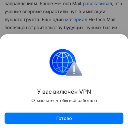
направлениям. Ранее Hi-Tech Mail
рассказывал
, что
ученые впервые вырастили нут в имитации
лунного грунта.
Еще один
материал
Hi-Tech Mail
посвящен строительству будущих лунных баз из
самого реголита. В нем рассматривается
технология лазерного спекания лунного грунта для
создания инфраструктуры прямо на месте.
космос
Луна
Поделиться
У вас включ
ён
V
P
N
Отключите, чтобы всё работало
Готово