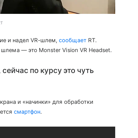
RT
ие и надел VR-шлем,
сообщает
RT.
 шлема — это Monster Vision VR Headset.
 сейчас по курсу это чуть
экрана и «начинки» для обработки
яется
смартфон
.