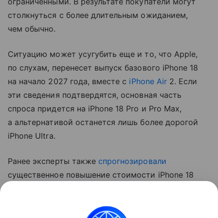
ограниченными. В результате покупатели могут
столкнуться с более длительным ожиданием,
чем обычно.
Ситуацию может усугубить еще и то, что Apple,
по слухам, перенесет выпуск базового iPhone 18
на начало 2027 года, вместе с
iPhone Air
2. Если
эти сведения подтвердятся, основная часть
спроса придется на iPhone 18 Pro и Pro Max,
а альтернативой останется лишь более дорогой
iPhone Ultra.
Ранее эксперты также
спрогнозировали
существенное повышение стоимости iPhone 18
Pro. Аналитик Джефф Пу считает, что цены
вырастут на 250−300 долларов (около 20−24 тыс.
рублей).