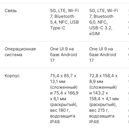
Связь
5G, LTE, Wi-Fi
5G, LTE, Wi-Fi
7, Bluetooth
7, Bluetooth
5,4, NFC, USB
6,0, NFC,
Type-C
USB-C 3.2,
eSIM
Операционная
One UI 9 на
One UI 9 на
система
базе Android
базе Android
17
17
Корпус
75,4 х 85,7 х
72,8 х 158,4 х
13,1 мм
8,9 мм
(сложенный)
(сложенный)
и 75,4 x 166,9
и 143,2 x
x 6,1 мм
158,4 x 4,1 мм
(раскрытый),
(раскрытый),
вес 180 г,
вес 215 г,
водозащита
водозащита
IP48
IP48