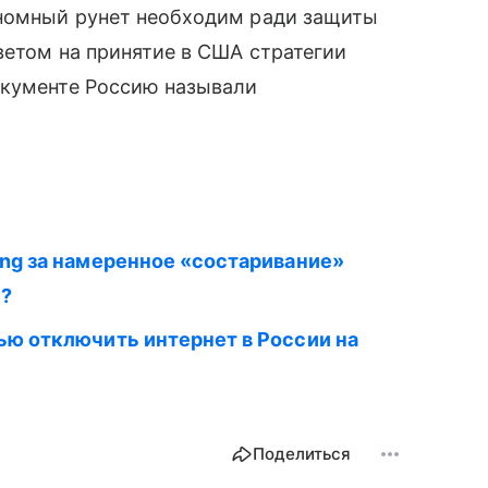
ономный рунет необходим ради защиты
ветом на принятие в США стратегии
окументе Россию называли
ung за намеренное «состаривание»
н?
тью отключить интернет в России на
Поделиться