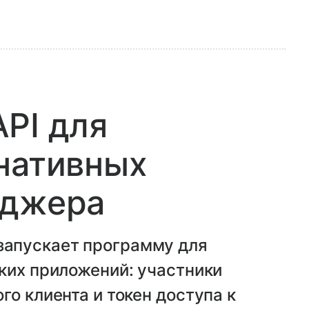
PI для
нативных
нджера
апускает программу для
ких приложений: участники
о клиента и токен доступа к