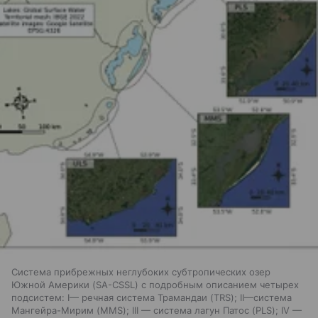
Система прибрежных неглубоких субтропических озер
Южной Америки (SA-CSSL) с подробным описанием четырех
подсистем: I— речная система Трамандаи (TRS); II—система
Мангейра-Мирим (MMS); III — система лагун Патос (PLS); IV —