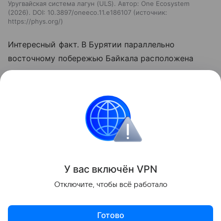
Уругвайская система лагун (ULS). Автор: One Ecosystem
(2026). DOI: 10.3897/oneeco.11.e186107
источник:
https://phys.org/
Интересный факт. В Бурятии параллельно
восточному побережью Байкала расположена
очень похожая система озер, только в миниатюре.
Об исторической и экологической судьбе самого
большого озера Котокель мы рассказали
тут
.
экология
природа
Климат
Поделиться
У вас включ
ён
V
P
N
Отключите, чтобы всё работало
Готово