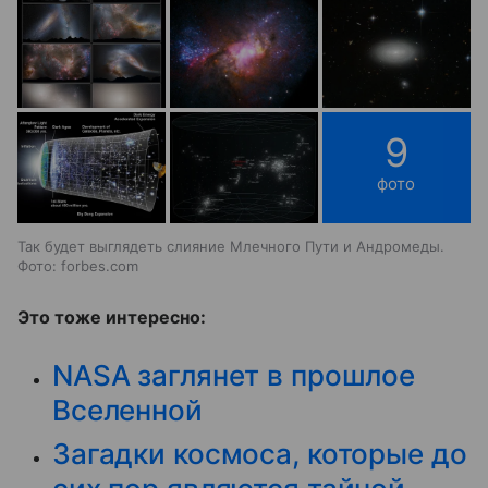
9
фото
Так будет выглядеть слияние Млечного Пути и Андромеды.
Фото: forbes.com
Это тоже интересно:
NASA заглянет в прошлое
Вселенной
Загадки космоса, которые до