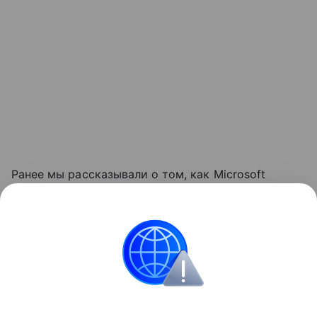
Ранее мы рассказывали о том, как Microsoft
обновляла требования к объему оперативной
памяти
для компьютеров с Windows, повышая
минимальную планку до 16 ГБ.
Windows
Microsoft