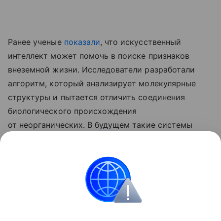
Ранее ученые
показали
, что искусственный
интеллект может помочь в поиске признаков
внеземной жизни. Исследователи разработали
алгоритм, который анализирует молекулярные
структуры и пытается отличить соединения
биологического происхождения
от неорганических. В будущем такие системы
могут установить на космические аппараты
для автоматического поиска следов жизни
на Марсе, Луне и других небесных телах.
медицина