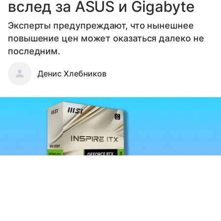
вслед за ASUS и Gigabyte
Эксперты предупреждают, что нынешнее
повышение цен может оказаться далеко не
последним.
Денис Хлебников
Выберите комментарий
Выберите комментарий
Выберите комментарий
Информация полезная и актуальная
Информация полезная и актуальная
Информация полезная и актуальная
Заголовок вводит в заблуждение
Заголовок вводит в заблуждение
Заголовок вводит в заблуждение