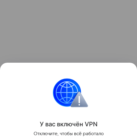
Название ханства происходит от монгольского
слова «зүүн гар» — «левая рука» или «левое
крыло».
История
Поделиться
У вас включ
ён
V
P
N
Отключите, чтобы всё работало