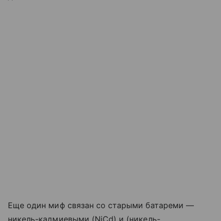
Еще один миф связан со старыми батареми —
никель-кадмиевыми (NiCd) и (никель-