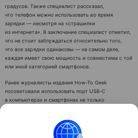
градусов. Также специалист рассказал,
что телефон можно использовать во время
зарядки — несмотря на «страшилки
из интернета». В заключение специалист отметил,
что не стоит заблуждаться относительно того,
что все зарядки одинаковы — на самом деле,
каждая имеет свою мощность и совместима с той
или иной категорией смартфонов.
Ранее журналисты издания How-To Geek
посоветовали использовать порт USB-C
в компьютерах и смартфонах не только
для зарядки. Они рассказали, что с помощью
разъема можно передавать файлы на большой
скорости и подключаться к мониторам.