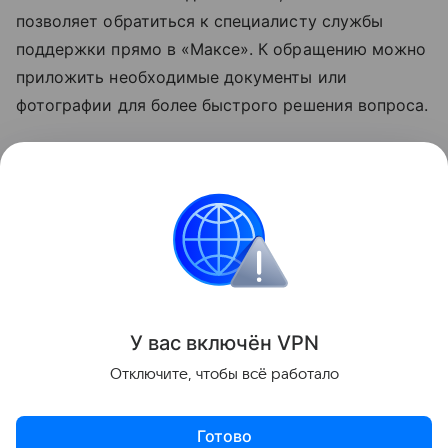
позволяет обратиться к специалисту службы
поддержки прямо в «Максе». К обращению можно
приложить необходимые документы или
фотографии для более быстрого решения вопроса.
Узнать больше о возможностях мессенджера
«Макс» можно в отдельном
материале
Hi-Tech
Mail.
мессенджеры
Мессенджер MAX
Поделиться
У вас включ
ён
V
P
N
Отключите, чтобы всё работало
Готово