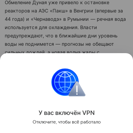
Обмеление Дуная уже привело к остановке
реакторов на АЭС «Пакш» в Венгрии (впервые за
44 года) и «Чернаводэ» в Румынии — речная вода
используется для охлаждения. Власти
предупреждают, что в ближайшие дни уровень
воды не поднимется — прогнозы не обещают
сильных дождей, а новая волна жары с
температурами выше 38°C только усугубляет
ситуацию.
Читайте также нашу
статью
о том, как в
Атлантическом океане нашли затонувший 74 года
назад самолет.
У вас включ
ён
V
P
N
экология
История
Климат
Отключите, чтобы всё работало