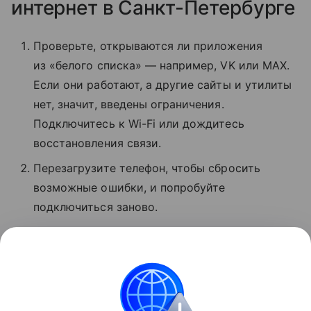
интернет в Санкт-Петербурге
Проверьте, открываются ли приложения
из «белого списка» — например, VK или MAX.
Если они работают, а другие сайты и утилиты
нет, значит, введены ограничения.
Подключитесь к Wi-Fi или дождитесь
восстановления связи.
Перезагрузите телефон, чтобы сбросить
возможные ошибки, и попробуйте
подключиться заново.
Проверьте баланс. Если деньги кончились,
услуги связи могут быть недоступны.
Обратитесь в поддержку оператора.