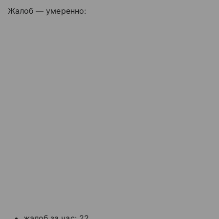
Жалоб — умеренно:
жалоб за час: 22