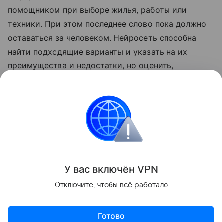
помощником при выборе жилья, работы или
техники. При этом последнее слово пока должно
оставаться за человеком. Нейросеть способна
найти подходящие варианты и указать на их
преимущества и недостатки, но оценить,
насколько конкретное решение подходит для
реальной жизни, может только сам пользователь.
Нейросети
Искусственный интеллект
Поделиться
У вас включ
ён
V
P
N
Отключите, чтобы всё работало
Готово