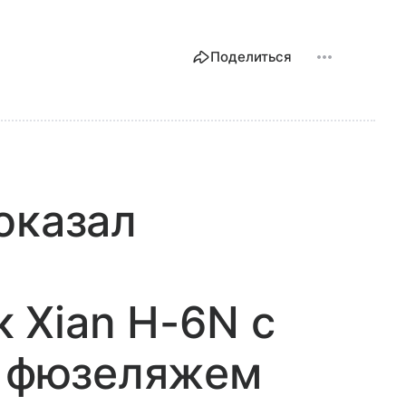
Поделиться
оказал
 Xian H-6N с
д фюзеляжем