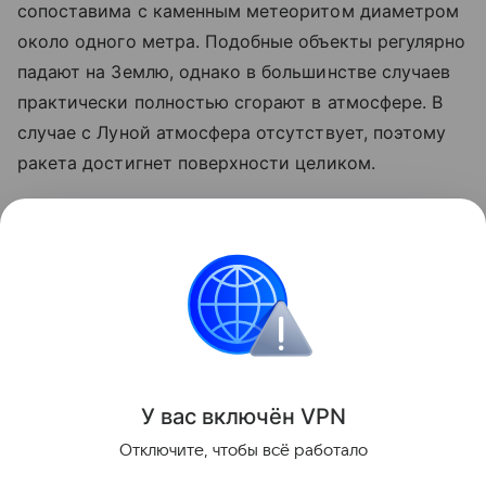
сопоставима с каменным метеоритом диаметром
около одного метра. Подобные объекты регулярно
падают на Землю, однако в большинстве случаев
практически полностью сгорают в атмосфере. В
случае с Луной атмосфера отсутствует, поэтому
ракета достигнет поверхности целиком.
Ранее стало известно, что лунный грунт
рассказал
об атмосфере древней Земли.
космос
SpaceX
Луна
российские ученые
Поделиться
У вас включ
ён
V
P
N
Отключите, чтобы всё работало