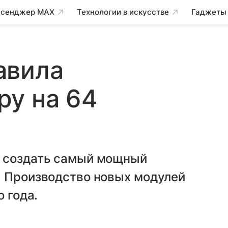
сенджер MAX
Технологии в искусстве
Гаджеты
авила
ру на 64
т создать самый мощный
. Производство новых модулей
о года.