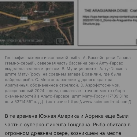
География находки ископаемой рыбы. A. Бассейн реки Парана
(темно-серый), северная часть бассейна реки Алту-Гарсас
выделена зеленым цветом. B. Муниципалитет Алту-Гарсас в
штате Мату-Гросу, на среднем западе Бразилии, где была
найдена рыба. C. Местоположение ударного кратера
Арагуаинья, обозначенное стрелкой. D. Аэрофотоснимок,
датированный 2024 годом, показывает точное место сбора
окаменелостей в Альто-Гарсасе, штат Мату-Гросу (17°09'31"ю.
ш. и 53°14'55" з. д.).
источник:
https://www.sciencedirect.com/
В те времена Южная Америка и Африка еще были
частью суперконтинента Гондвана. Рыба обитала в
огромном древнем озере, возникшем на месте