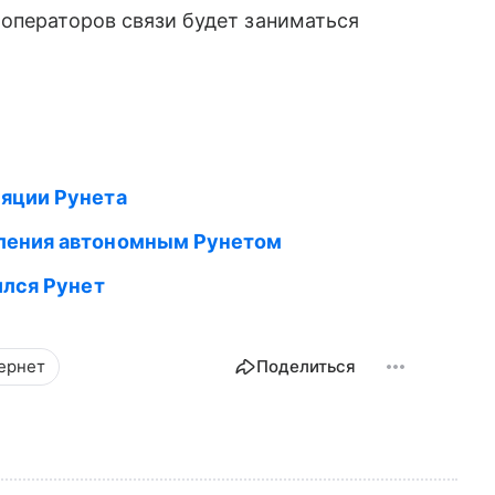
 операторов связи будет заниматься
ляции Рунета
вления автономным Рунетом
ился Рунет
ернет
Поделиться