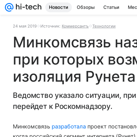
Новости
Обзоры
Статьи
Мес
24 мая 2019
Источник:
Коммерсантъ
Технологии
Минкомсвязь наз
при которых во
изоляция Рунета
Ведомство указало ситуации, при
перейдет к Роскомнадзору.
Минкомсвязь
разработала
проект постановл
когда российский сегмент интернета (Рунет