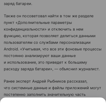
заряд батареи.
Также он посоветовал найти в том же разделе
пункт «Дополнительные параметры
конфиденциальности» и отключить в нем
функцию, которая позволяет делиться данными
пользователям со службами персонализации
Android. «Учитывая, что все эти фоновые процессы
постоянно анализируют ваши данные
и использование, это приведет к большему
расходу заряда батареи», — объяснил журналист.
Ранее эксперт Андрей Рыбников рассказал,
что системные данные и файлы приложений могут
постепенно заполнить значительную часть
свободной памяти в смартфоне. Специалист