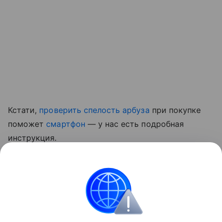
Кстати,
проверить спелость арбуза
при покупке
поможет
смартфон
— у нас есть подробная
инструкция.
Ранее мы рассказывали, какой
привычный фрукт
оказался полезен для сосудов и кишечника
.
Красота и здоровье