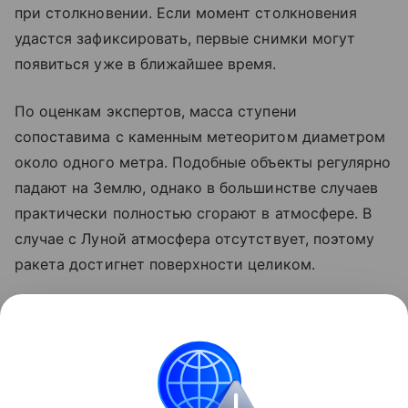
при столкновении. Если момент столкновения
удастся зафиксировать, первые снимки могут
появиться уже в ближайшее время.
По оценкам экспертов, масса ступени
сопоставима с каменным метеоритом диаметром
около одного метра. Подобные объекты регулярно
падают на Землю, однако в большинстве случаев
практически полностью сгорают в атмосфере. В
случае с Луной атмосфера отсутствует, поэтому
ракета достигнет поверхности целиком.
Ранее стало известно, что лунный грунт
рассказал
об атмосфере древней Земли.