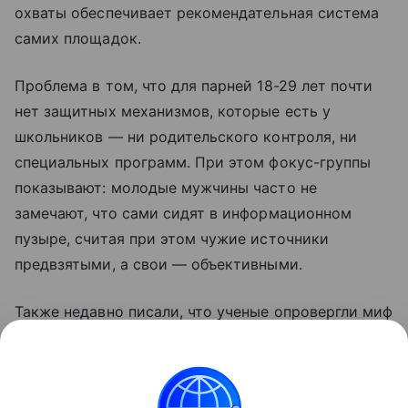
охваты обеспечивает рекомендательная система
самих площадок.
Проблема в том, что для парней 18-29 лет почти
нет защитных механизмов, которые есть у
школьников — ни родительского контроля, ни
специальных программ. При этом фокус-группы
показывают: молодые мужчины часто не
замечают, что сами сидят в информационном
пузыре, считая при этом чужие источники
предвзятыми, а свои — объективными.
Также недавно писали, что ученые опровергли миф
о том, что люди не меняются. Подробности в
статье.