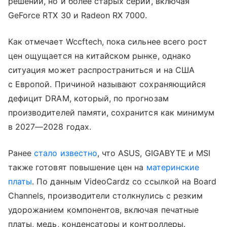
решений, но и более старых серий, включая
GeForce RTX 30 и Radeon RX 7000.
Как отмечает Wccftech, пока сильнее всего рост
цен ощущается на китайском рынке, однако
ситуация может распространиться и на США
с Европой. Причиной называют сохраняющийся
дефицит DRAM, который, по прогнозам
производителей памяти, сохранится как минимум
в 2027—2028 годах.
Ранее
стало известно
, что ASUS, GIGABYTE и MSI
также готовят повышение цен на
материнские
платы
. По данным VideoCardz со ссылкой на Board
Channels, производители столкнулись с резким
удорожанием компонентов, включая печатные
платы, медь, конденсаторы и контроллеры.