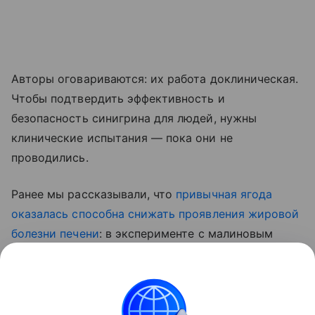
Авторы оговариваются: их работа доклиническая.
Чтобы подтвердить эффективность и
безопасность синигрина для людей, нужны
клинические испытания — пока они не
проводились.
Ранее мы рассказывали, что
привычная ягода
оказалась способна снижать проявления жировой
болезни печени
: в эксперименте с малиновым
экстрактом у мышей снизилось накопление жира
в тканях и улучшились показатели липидного
обмена.