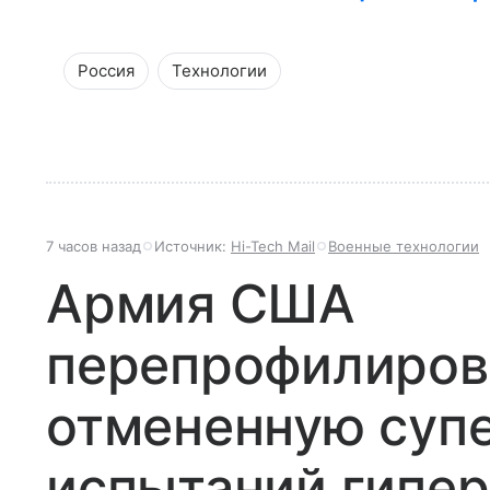
Россия
Технологии
7 часов назад
Источник:
Hi-Tech Mail
Военные технологии
Армия США
перепрофилиров
отмененную суп
испытаний гипер