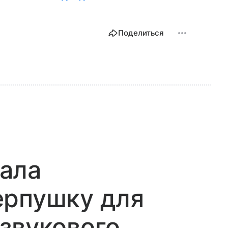
Поделиться
ала
ерпушку для
звукового