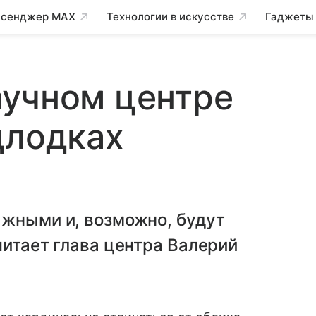
сенджер MAX
Технологии в искусстве
Гаджеты
аучном центре
длодках
ажными и, возможно, будут
читает глава центра Валерий