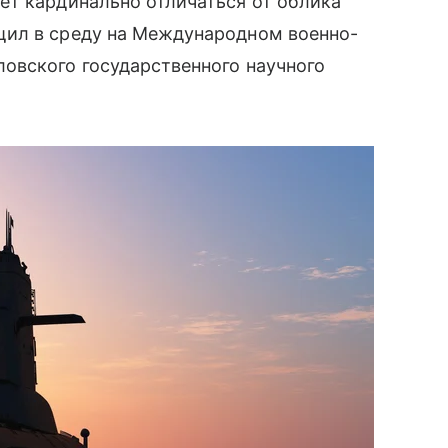
ет кардинально отличаться от облика
щил в среду на Международном военно-
овского государственного научного