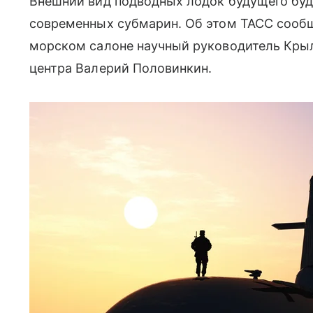
Внешний вид подводных лодок будущего буд
современных субмарин. Об этом ТАСС сооб
морском салоне научный руководитель Крыл
центра Валерий Половинкин.