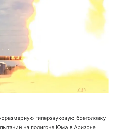
норазмерную гиперзвуковую боеголовку
спытаний на полигоне Юма в Аризоне