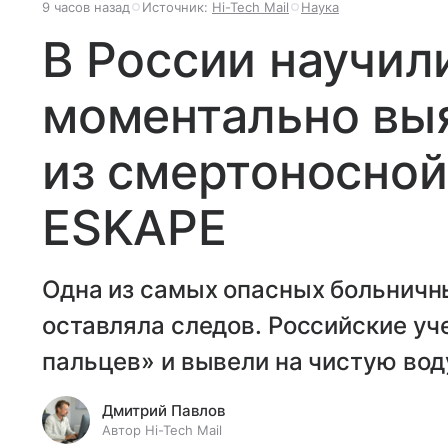
9 часов назад
Источник:
Hi-Tech Mail
Наука
В России научил
моментально вы
из смертоносной
ESKAPE
Одна из самых опасных больничны
оставляла следов. Российские уч
пальцев» и вывели на чистую вод
Дмитрий Павлов
Автор Hi-Tech Mail