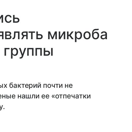
ись
являть микроба
 группы
х бактерий почти не
еные нашли ее «отпечатки
у.