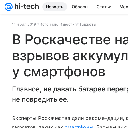
Новости
Обзоры
Статьи
Мес
11 июля 2019
Источник:
Известия
Гаджеты
В Роскачестве н
взрывов аккуму
у смартфонов
Главное, не давать батарее перег
не повредить ее.
Эксперты Роскачества дали рекомендации, 
гаджетов, таких как
смартфоны
. Взрывы акк