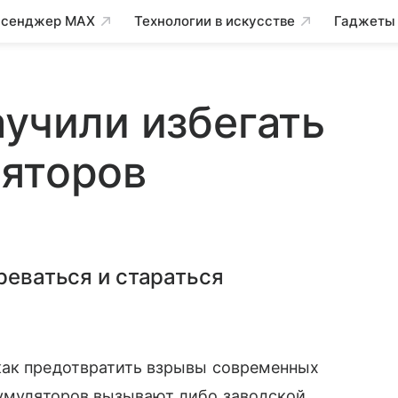
сенджер MAX
Технологии в искусстве
Гаджеты
аучили избегать
ляторов
реваться и стараться
как предотвратить взрывы современных
умуляторов вызывают либо заводской