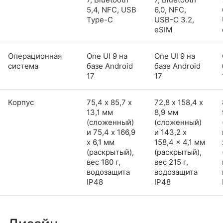
5,4, NFC, USB
6,0, NFC,
Type-C
USB-C 3.2,
eSIM
Операционная
One UI 9 на
One UI 9 на
система
базе Android
базе Android
17
17
Корпус
75,4 х 85,7 х
72,8 х 158,4 х
13,1 мм
8,9 мм
(сложенный)
(сложенный)
и 75,4 x 166,9
и 143,2 x
x 6,1 мм
158,4 x 4,1 мм
(раскрытый),
(раскрытый),
вес 180 г,
вес 215 г,
водозащита
водозащита
IP48
IP48