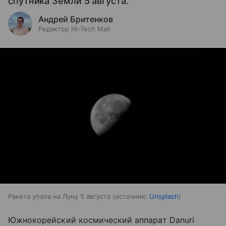
спутника Земли 5 августа.
Андрей Бритенков
Редактор Hi-Tech Mail
Ракета упала на Луну 5 августа
источник:
Unsplash
Южнокорейский космический аппарат Danuri