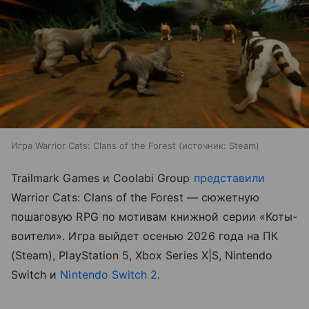
Игра Warrior Cats: Clans of the Forest
источник:
Steam
Trailmark Games и Coolabi Group
представили
Warrior Cats: Clans of the Forest — сюжетную
пошаговую RPG по мотивам книжной серии «Коты-
воители». Игра выйдет осенью 2026 года на ПК
(Steam), PlayStation 5, Xbox Series X|S, Nintendo
Switch и
Nintendo Switch 2
.