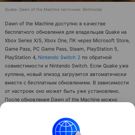
Quake: Dawn of the Machine
источник:
Bethesda
Dawn of the Machine доступно в качестве
бесплатного обновления для владельцев Quake на
Xbox Series X/S, Xbox One, ПК через Microsoft Store,
Game Pass, PC Game Pass, Steam, PlayStation 5,
PlayStation 4,
Nintendo Switch 2
по обратной
совместимости и Nintendo Switch. Если Quake уже
куплена, новый эпизод загрузится автоматически
вместе с бесплатным обновлением. В зависимости
от настроек оно может быть уже установлено.
После обновления Dawn of the Machine можно
запустить через новую игру, выбор уровня или
кооперативный мультиплеер.