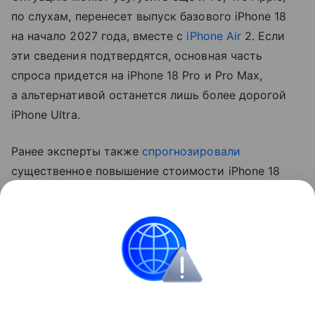
по слухам, перенесет выпуск базового iPhone 18
на начало 2027 года, вместе с
iPhone Air
2. Если
эти сведения подтвердятся, основная часть
спроса придется на iPhone 18 Pro и Pro Max,
а альтернативой останется лишь более дорогой
iPhone Ultra.
Ранее эксперты также
спрогнозировали
существенное повышение стоимости iPhone 18
Pro. Аналитик Джефф Пу считает, что цены
вырастут на 250−300 долларов (около 20−24 тыс.
рублей).
Apple
iPhone
Поделиться