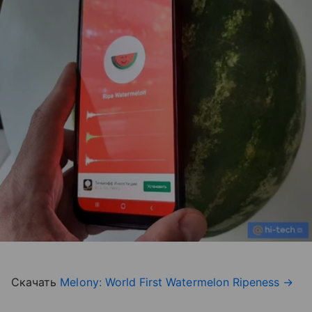
Скачать
Melony: World First Watermelon Ripeness
→