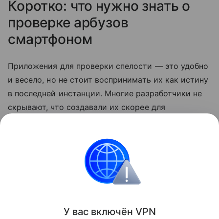
Коротко: что нужно знать о
проверке арбузов
смартфоном
Приложения для проверки спелости — это удобно
и весело, но не стоит воспринимать их как истину
в последней инстанции. Многие разработчики не
скрывают, что создавали их скорее для
развлечения. Так что по-прежнему лучший способ
выбрать сладкий арбуз — довериться своим
ощущениям.
смартфоны
Лайфхаки
Поделиться
У вас включ
ён
V
P
N