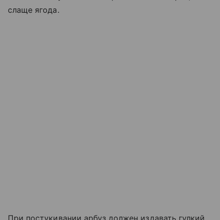
слаще ягода.
При постукивании арбуз должен издавать гулкий