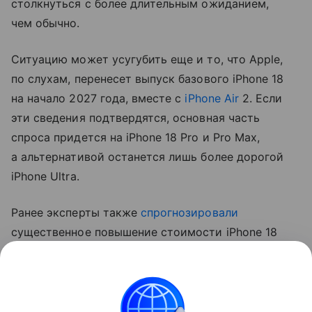
столкнуться с более длительным ожиданием,
чем обычно.
Ситуацию может усугубить еще и то, что Apple,
по слухам, перенесет выпуск базового iPhone 18
на начало 2027 года, вместе с
iPhone Air
2. Если
эти сведения подтвердятся, основная часть
спроса придется на iPhone 18 Pro и Pro Max,
а альтернативой останется лишь более дорогой
iPhone Ultra.
Ранее эксперты также
спрогнозировали
существенное повышение стоимости iPhone 18
Pro. Аналитик Джефф Пу считает, что цены
вырастут на 250−300 долларов (около 20−24 тыс.
рублей).