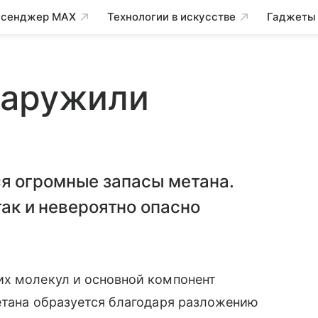
сенджер MAX
Технологии в искусстве
Гаджеты
наружили
я огромные запасы метана.
так и невероятно опасно
х молекул и основной компонент
етана образуется благодаря разложению