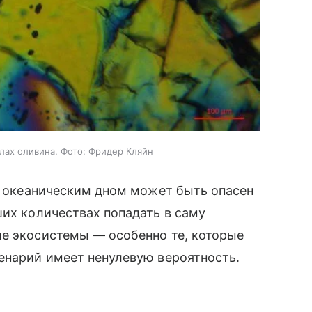
лах оливина. Фото: Фридер Кляйн
од океаническим дном может быть опасен
ших количествах попадать в саму
ие экосистемы — особенно те, которые
ценарий имеет ненулевую вероятность.